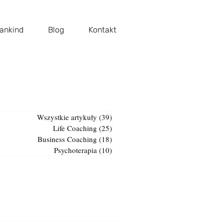
ankind
Blog
Kontakt
Wszystkie artykuły
(39)
39 postów
Life Coaching
(25)
25 postów
Business Coaching
(18)
18 postów
Psychoterapia
(10)
10 postów