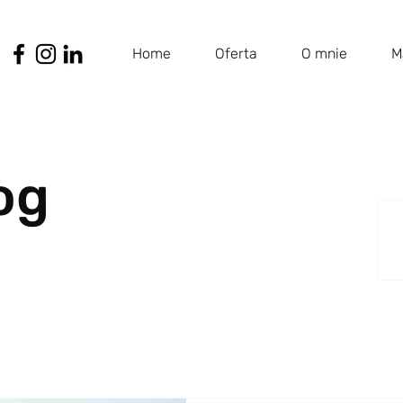
Home
Oferta
O mnie
M
og