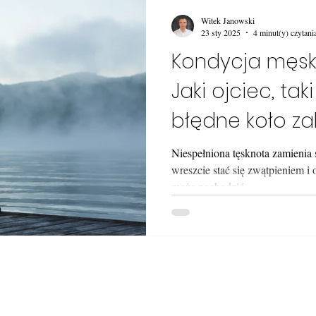
Witek Janowski
23 sty 2025
4 minut(y) czytani
Kondycja męsko
Jaki ojciec, taki
błędne koło za
Niespełniona tęsknota zamienia s
wreszcie stać się zwątpieniem i
może pochodzić.