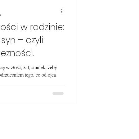
a
ści w rodzinie:
 syn – czyli
leżności.
ię w złość, żal, smutek, żeby
 odrzuceniem tego, co od ojca