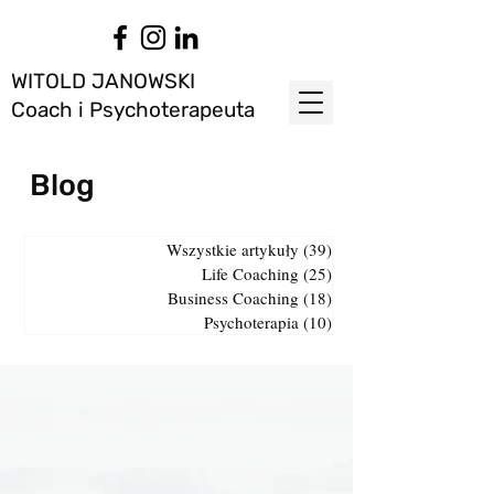
WITOLD JANOWSKI
Coach i Psychoterapeuta
Blog
Wszystkie artykuły
(39)
39 postów
Life Coaching
(25)
25 postów
Business Coaching
(18)
18 postów
Psychoterapia
(10)
10 postów