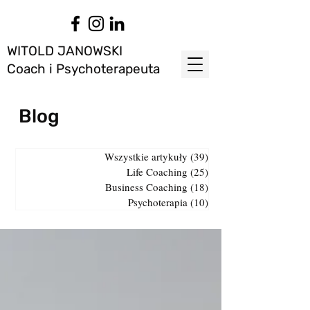
WITOLD JANOWSKI
Coach i Psychoterapeuta
Blog
Wszystkie artykuły
(39)
39 postów
Life Coaching
(25)
25 postów
Business Coaching
(18)
18 postów
Psychoterapia
(10)
10 postów