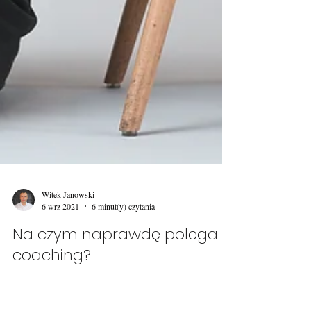
Witek Janowski
6 wrz 2021
6 minut(y) czytania
Na czym naprawdę polega
coaching?
Czytając ten artykuł dowiesz się na czym polega