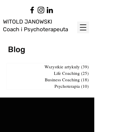
WITOLD JANOWSKI
Coach i Psychoterapeuta
Blog
Wszystkie artykuły
(39)
39 postów
Life Coaching
(25)
25 postów
Business Coaching
(18)
18 postów
Psychoterapia
(10)
10 postów