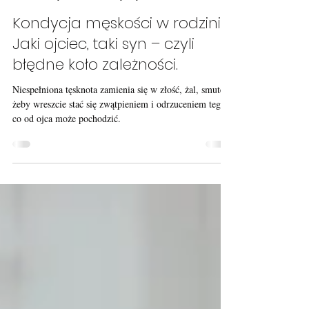
Witek Janowski
23 sty 2025
4 minut(y) czytania
Kondycja męskości w rodzinie:
Jaki ojciec, taki syn – czyli
błędne koło zależności.
Niespełniona tęsknota zamienia się w złość, żal, smutek,
żeby wreszcie stać się zwątpieniem i odrzuceniem tego,
co od ojca może pochodzić.