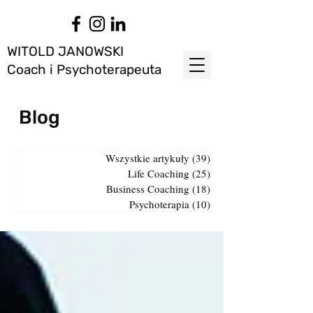
WITOLD JANOWSKI
Coach i Psychoterapeuta
Blog
Wszystkie artykuły
(39)
39 postów
Life Coaching
(25)
25 postów
Business Coaching
(18)
18 postów
Psychoterapia
(10)
10 postów