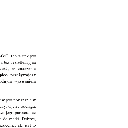
tki”
. Ten wątek jest 
 też bezrefleksyjna 
cość, w znaczeniu 
iec, przeżywający 
trudnym wyzwaniem 
ów jest pokazanie w 
zy. Ojciec odciąga, 
wojego partnera już 
ą do matki. Dobrze, 
enie, ale jest to  