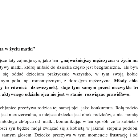
a w życiu matki”
„najważniejszy mężczyzna w życiu ma
jsce taty zajmuje syn, jako ten  
ywy matki, której miłość do dziecka często jest bezgraniczna,  ale bywa
e się oddać dzieciom praktycznie wszystko, w tym swoją kobie
Młody chłop
 innym polu, np. romantycznym, z dorosłym mężczyzną. 
czy to również  dziewczynek), staje tym samym przed niezwykle 
 aktywnego udziału ojca nie jest w stanie  rozwiązać prawidłowo.
 chłopiec przeżywa rodzica tej samej płci  jako konkurenta. Rolą rodzic
jest nierozerwalna, a miejsce dziecka jest obok rodziców, a nie  pomięd
 młodego chłopca od  matki, komunikując w ten sposób, że ta kobieta s
ości syn będzie mógł związać się z kobietą w jakimś  stopniu podobn
samym głosem. Dziecko przeżywa w tym momencie frustrację i odrzuc