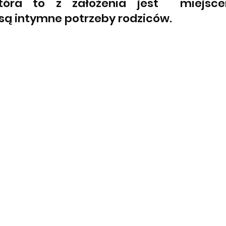
która to z założenia jest  miejsce
są intymne potrzeby rodziców.