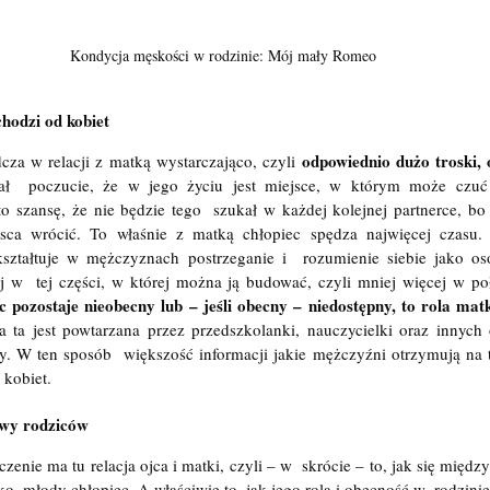
Kondycja męskości w rodzinie: Mój mały Romeo
hodzi od kobiet
odpowiednio dużo troski, o
za w relacji z matką wystarczająco, czyli 
ał  poczucie, że w jego życiu jest miejsce, w którym może czuć s
 szansę, że nie będzie tego  szukał w każdej kolejnej partnerce, bo 
ca wrócić. To właśnie z matką chłopiec spędza najwięcej czasu.
kształtuje w mężczyznach postrzeganie i  rozumienie siebie jako o
 w  tej części, w której można ją budować, czyli mniej więcej w poło
ec pozostaje nieobecny lub – jeśli obecny – niedostępny, to rola matk
 ta jest powtarzana przez przedszkolanki, nauczycielki oraz innych 
y. W ten sposób  większość informacji jakie mężczyźni otrzymują na t
 kobiet.
awy rodziców
nie ma tu relacja ojca i matki, czyli – w  skrócie – to, jak się między
ecko, młody chłopiec. A właściwie to, jak jego rola i obecność w  rodzini