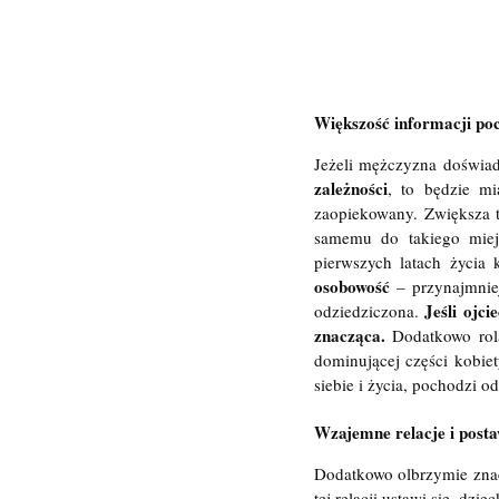
Większość informacji poc
Jeżeli mężczyzna doświadc
zależności
, to będzie mi
zaopiekowany. Zwiększa to
samemu do takiego miejs
pierwszych latach życia 
osobowość
 – przynajmniej
Jeśli ojci
odziedziczona. 
znacząca. 
Dodatkowo rola
dominującej części kobiet
siebie i życia, pochodzi od
Wzajemne relacje i post
Dodatkowo olbrzymie znacze
tej relacji ustawi się  dzi