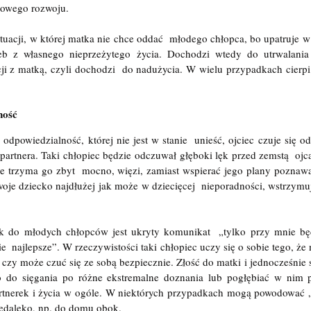
łowego rozwoju.
uacji, w której matka nie chce oddać  młodego chłopca, bo upatruje w ko
eb z własnego nieprzeżytego życia. Dochodzi wtedy do utrwalania 
cji z matką, czyli dochodzi  do nadużycia. W wielu przypadkach cierpi
ność
dpowiedzialność, której nie jest w stanie  unieść, ojciec czuje się od
i partnera. Taki chłopiec będzie odczuwał głęboki lęk przed zemstą  ojca 
e trzyma go zbyt  mocno, więzi, zamiast wspierać jego plany poznawan
swoje dziecko najdłużej jak może w dziecięcej  nieporadności, wstrzym
 do młodych chłopców jest ukryty komunikat  „tylko przy mnie będ
ie  najlepsze”. W rzeczywistości taki chłopiec uczy się o sobie tego, że 
 czy może czuć się ze sobą bezpiecznie. Złość do matki i jednocześnie si
do sięgania po różne ekstremalne doznania lub pogłębiać w nim po
rtnerek i życia w ogóle. W niektórych przypadkach mogą powodować „
iedaleko, np. do domu obok.