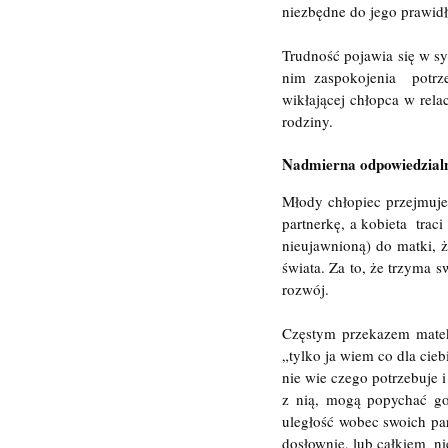
niezbędne do jego prawid
Trudność pojawia się w syt
nim zaspokojenia  potrz
wikłającej chłopca w rela
rodziny.
Nadmierna odpowiedzial
Młody chłopiec przejmuje o
partnerkę, a kobieta  trac
nieujawnioną) do matki, ż
świata. Za to, że trzyma 
rozwój.
Częstym przekazem matek
„tylko ja wiem co dla cieb
nie wie czego potrzebuje i
z nią, mogą popychać go 
uległość wobec swoich pa
dosłownie, lub całkiem  n