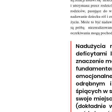
i utrzymana przez rodzic
rodziców, pasujące do wi
nadawanie dziecku ról i zn
życiu. Może to być nadaw
są próbą  niezrealizowan
oczekiwania mogą pochodzi
Nadużycia 
deficytami 
znaczenie ma
fundamente
emocjonalne
odrębnym i
śpiących w sy
swoje miejsce
(dokładnie w