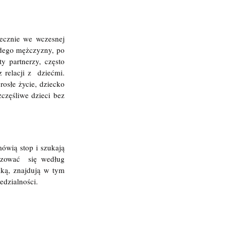
ecznie we wczesnej 
odego mężczyzny, po 
 partnerzy, często 
relacji z  dziećmi. 
słe życie, dziecko 
częśliwe dzieci bez 
wią stop i szukają 
izować  się według 
ką, znajdują w tym 
edzialności.