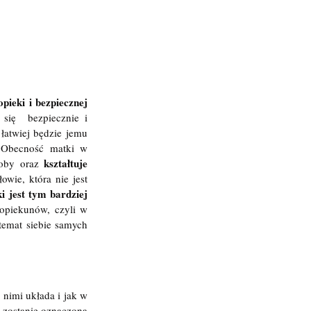
pieki i bezpiecznej 
ię  bezpiecznie i 
łatwiej będzie jemu 
 Obecność matki w 
kształtuje 
soby oraz 
wie, która nie jest 
i jest tym bardziej 
opiekunów, czyli w 
emat siebie samych  
 nimi układa i jak w 
e zostanie oznaczona 