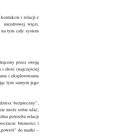
ntakcie i relacji z 
 niezdrowej więzi, 
 na tym cały system 
trącony przez swoją 
i złość (najczęściej 
ia i eksplorowania  
ując tym samym jego 
ziesz bezpieczny”, 
nie może sobie ufać, 
lna potrzeba relacji 
czucie bierności i 
powrót” do matki – 