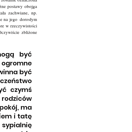
ne postawy obojga  
ała zachwiane, np. 
e na jego  dorosłym 
e w rzeczywistości 
czywiście zbliżone 
mogą być 
 ogromne 
winna być 
zeństwo 
yć czymś 
odziców 
pokój, ma 
em i tatę 
sypialnię 