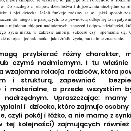
ów. Do każdego z  etapów dzieciństwa i dojrzewania niezbędne są róż
eku i płci dziecka. Jeżeli funkcje rodziny są w  jakiś sposób zost
aczeń do  niego nie pasujących, to z pewnością odbije się to negatywni
anie młodemu chłopcu nadmiernych  znaczeń i odpowiedzialności, któr
ego życia matki, w zakresie ambicji, sukcesu czy  spełniania się. O
ć od ojca,  jednak matka, jako źródło życia, ma tu inne znaczenie.
mogą przybierać różny charakter, 
lub czymś nadmiernym. I tu właśnie
 wzajemna relacja  rodziców, która po
m i strukturą, zapewniać  bezpiec
 i materialne, a przede wszystkim b
 nadrzędnym. Upraszczając: mamy r
pialni i  dziecko, które zajmuje osobny 
, czyli pokój i łóżko, a nie mamę z synki
 tej kolejności) zajmujących również 