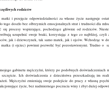
zczęśliwych rodziców
 matki i przejęcie odpowiedzialności za własne życie następuje ostat
do tego doszło bez olbrzymich emocjonalnych strat i trudności dla mł
się procesy wspierające, pochodzące głównie od rodziców. Niestety
óbują uzupełnić swoje braki, korzystając z tego co najbliżej, czyli z 
ców, jak i dziewczynek, tak samo matek, jak i ojców. Wchodząc w doro
a matka (i ojciec) powinni pozwolić być pozostawionymi. Trudno o  sz
do mojego gabinetu mężczyźni, którzy po podobnych doświadczeniach mó
 szczęście. Ich doświadczenia z dzieciństwa przeszkadzają im real
ażeń. Mężczyźni zmieniają swoje podejście do pracy z własną psychi
sfakcjonujące życie, bez nadmiernego poczucia winy i zbyt dużej odpowi