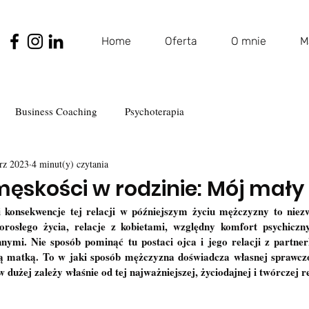
Home
Oferta
O mnie
M
Business Coaching
Psychoterapia
rz 2023
4 minut(y) czytania
ęskości w rodzinie: Mój mał
 konsekwencje tej relacji w późniejszym życiu mężczyzny to niez
rosłego życia, relacje z kobietami, względny komfort psychiczny 
nnymi. Nie sposób pominąć tu postaci ojca i jego relacji z partner
ą matką. To w jaki sposób mężczyzna doświadcza własnej sprawczośc
 dużej zależy właśnie od tej najważniejszej, życiodajnej i twórczej re