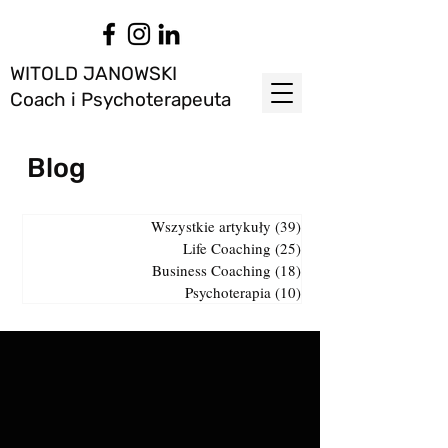
WITOLD JANOWSKI
Coach i Psychoterapeuta
Blog
Wszystkie artykuły
(39)
39 postów
Life Coaching
(25)
25 postów
Business Coaching
(18)
18 postów
Psychoterapia
(10)
10 postów