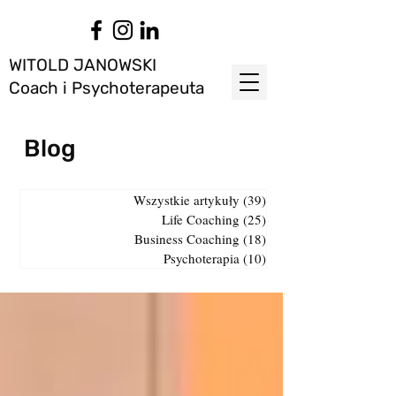
WITOLD JANOWSKI
Coach i Psychoterapeuta
Blog
Wszystkie artykuły
(39)
39 postów
Life Coaching
(25)
25 postów
Business Coaching
(18)
18 postów
Psychoterapia
(10)
10 postów