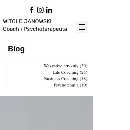
WITOLD JANOWSKI
Coach i Psychoterapeuta
Blog
Wszystkie artykuły
(39)
39 postów
Life Coaching
(25)
25 postów
Business Coaching
(18)
18 postów
Psychoterapia
(10)
10 postów