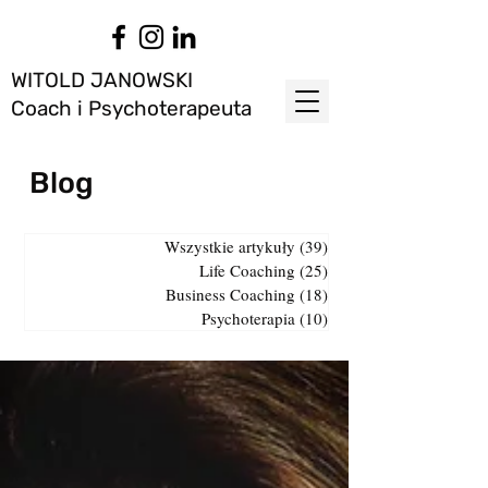
WITOLD JANOWSKI
Coach i Psychoterapeuta
Blog
Wszystkie artykuły
(39)
39 postów
Life Coaching
(25)
25 postów
Business Coaching
(18)
18 postów
Psychoterapia
(10)
10 postów