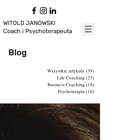
WITOLD JANOWSKI
Coach i Psychoterapeuta
Blog
Wszystkie artykuły
(39)
39 postów
Life Coaching
(25)
25 postów
Business Coaching
(18)
18 postów
Psychoterapia
(10)
10 postów