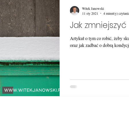
Witek Janowski
11 sty 2021
4 minut(y) czytani
Jak zmniejszyć
Artykuł o tym co robić, żeby sku
oraz jak zadbać o dobrą kondycj