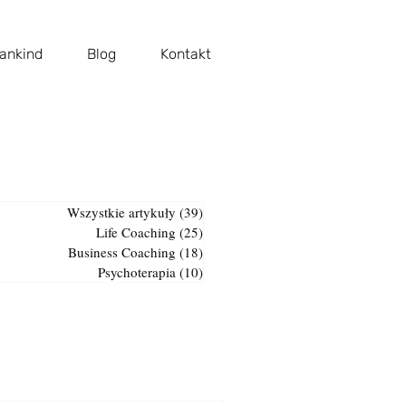
ankind
Blog
Kontakt
Wszystkie artykuły
(39)
39 postów
Life Coaching
(25)
25 postów
Business Coaching
(18)
18 postów
Psychoterapia
(10)
10 postów