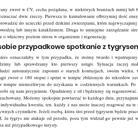
any zwrot w CV, cecha pożądana, w niektórych branżach mniej lub b
znaczać dwie rzeczy. Pierwsza to kumulowanie olbrzymiej ilość energi
rowadzić do ucieczki przed dzikimi zwierzętami, które najzwyczajniej c
owodzią lub innym kataklizmem. Druga to umiejętne zarządzanie stres
e o właściwy poziom stresu w organizmie i regenerację.  
sobie przypadkowe spotkanie z tygryse
tres oznaczałaby w tym przypadku, że stoimy twardo i wpatrujemy 
zimy lub sprawdzamy kto pierwszy ustąpi. Sytuacja raczej mał
udzi automatycznie zapomni o starych kontuzjach, swoim wieku, t
tąpi zwrot o 180 stopni i sprint w tempie zbliżonym do rekordów za
 w tempie niemożliwym do uzyskania w codziennych warunkach. Po s
 zrobi się nam przyjemnie. Opadniemy z sił i będziemy się regenerować.
i zachowany. Możemy spokojnie powtarzać to każdego dnia, przynajmni
o indywidualna kwestia, tzn. każdy z nas może inaczej reagować na te s
ywnych czynników. Jeżeli osobą, która stoi przed tygrysem będzie praco
, że tygrys nie atakuje od przodu, poza tym widział go pewnie już wi
nna niż przypadkowego turysty.