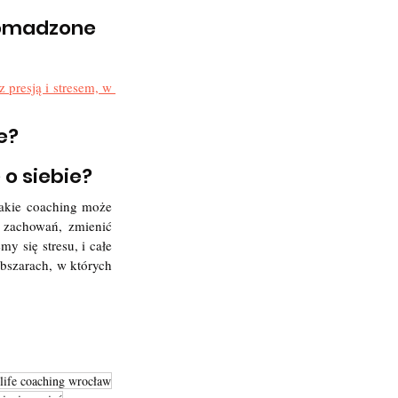
omadzone 
presją i stresem, w 
e?
 o siebie?
akie coaching może 
zachowań, zmienić 
 się stresu, i całe 
bszarach, w których 
life coaching wrocław