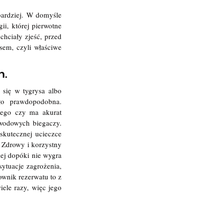
ardziej. W domyśle 
i, której pierwotne 
hciały zjeść, przed 
em, czyli właściwe 
m.
się w tygrysa albo 
o prawdopodobna. 
ego czy ma akurat 
wodowych biegaczy. 
kutecznej ucieczce 
 Zdrowy i korzystny 
ej dopóki nie wygra 
ytuacje zagrożenia, 
wnik rezerwatu to z 
ele razy, więc jego 