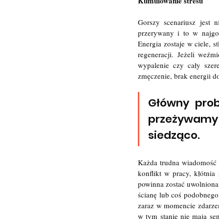
Kumulowanie stresu
Gorszy scenariusz jest n
przerywany i to w najgo
Energia zostaje w ciele,
regeneracji. Jeżeli weźm
wypalenie czy cały sze
zmęczenie, brak energii do
Główny prob
przeżywamy
siedząco. 
Każda trudna wiadomość ma
konflikt w pracy, kłótnia
powinna zostać uwolniona,
ścianę lub coś podobnego
zaraz w momencie zdarzeni
w tym stanie nie mają sen