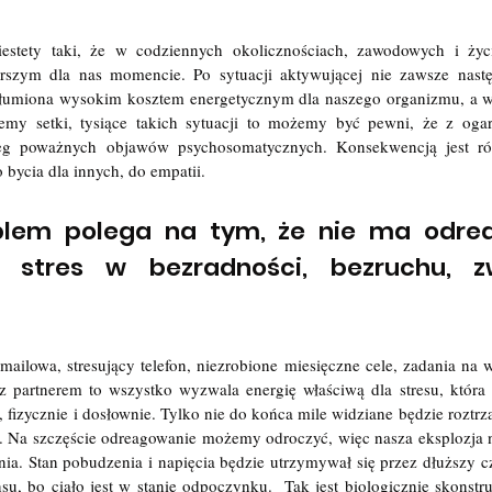
iestety taki, że w codziennych okolicznościach, zawodowych i życi
rszym dla nas momencie. Po sytuacji aktywującej nie zawsze nastę
 stłumiona wysokim kosztem energetycznym dla naszego organizmu, a wr
iemy setki, tysiące takich sytuacji to możemy być pewni, że z ogar
reg poważnych objawów psychosomatycznych. Konsekwencją jest ró
 bycia dla innych, do empatii. 
lem polega na tym, że nie ma odrea
 stres w bezradności, bezruchu, z
ilowa, stresujący telefon, niezrobione miesięczne cele, zadania na wc
 z partnerem to wszystko wyzwala energię właściwą dla stresu, która
 fizycznie i dosłownie. Tylko nie do końca mile widziane będzie roztrz
. Na szczęście odreagowanie możemy odroczyć, więc nasza eksplozja n
a. Stan pobudzenia i napięcia będzie utrzymywał się przez dłuższy cza
su, bo ciało jest w stanie odpoczynku.  Tak jest biologicznie skonstru