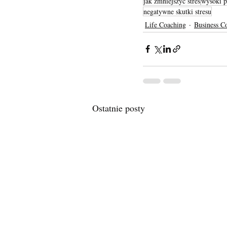
jak zmniejszyć stres
wysoki p
negatywne skutki stresu
Life Coaching
Business C
Ostatnie posty