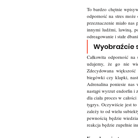
To bardzo chętnie wpisyw
odporność na stres może o
przeznaczenie miało nas p
innymi ludźmi, lawiną, p
odreagowanie i stałe dbani
Wyobraźcie 
Całkowita odporność na s
udajemy, że go nie wid
Zdecydowana większość l
biegówki czy klapki, nas
Adrenalina poniesie nas
nastąpi wyrzut endorfin i
dla ciała proces w całośc
tygrys. Oczywiście jest t
zależy to od wielu subiekt
pewnością będzie wiedział
reakcja będzie zupełnie i