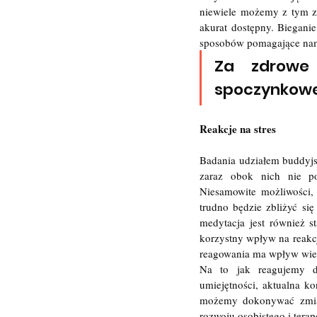
niewiele możemy z tym zr
akurat dostępny. Bieganie
sposobów pomagające nam
Za zdrowe 
spoczynkoweg
Reakcje na stres
Badania udziałem buddyjs
zaraz obok nich nie po
Niesamowite możliwości
trudno będzie zbliżyć si
medytacja jest również s
korzystny wpływ na reakcj
reagowania ma wpływ wiel
Na to jak reagujemy dz
umiejętności, aktualna k
możemy dokonywać zmian,
rozwoju osobistego i tera