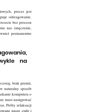
owych, proces jest 
puje odreagowanie. 
eszcie bez procesu 
nie nas zmęczenie, 
wnież permanentne 
gowania, 
wykle na 
zoraj, brak premii, 
 w naturalny sposób 
askanie komputera o 
ie musi następować 
s. Próby relaksacji 
owane nasze ciało i 