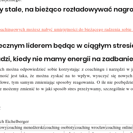
y stale, na bieżąco rozładowywać nagr
achingowych możesz nabyć umiejętności do bieżącego radzenia sobie z 
ecznym liderem będąc w ciągłym stresi
udzi, kiedy nie mamy energii na zadbanie
nych można odpowiedzieć sobie korzystając z coachingu i narzędzi w j
ość jest taka, że można zyskać na to wpływ, wyuczyć się nowych 
owe, tym samym zmieniając sposoby reagowania. O ile nie pozbędziemy
e możemy zmienić to w jaki sposób stres przeżywamy, szczególnie w o
 
ech Eichelberger
sowy
coaching menedżerski
coaching osobisty
coaching wrocław
coaching online