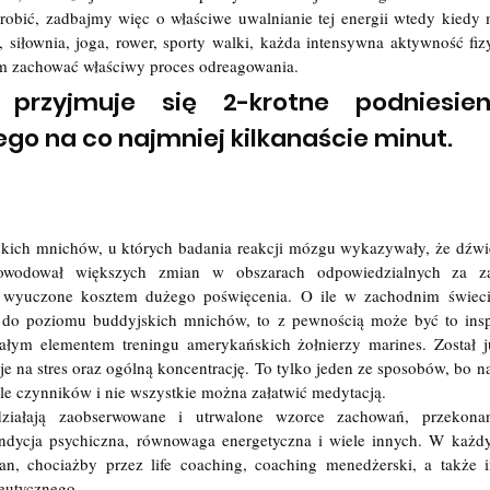
obić, zadbajmy więc o właściwe uwalnianie tej energii wtedy kiedy
, siłownia, joga, rower, sporty walki, każda intensywna aktywność fizy
 zachować właściwy proces odreagowania. 
przyjmuje się 2-krotne podniesien
o na co najmniej kilkanaście minut.
kich mnichów, u których badania reakcji mózgu wykazywały, że dźwi
wodował większych zmian w obszarach odpowiedzialnych za zarz
, wyuczone kosztem dużego poświęcenia. O ile w zachodnim świec
ę do poziomu buddyjskich mnichów, to z pewnością może być to inspir
tałym elementem treningu amerykańskich żołnierzy marines. Został j
e na stres oraz ogólną koncentrację. To tylko jeden ze sposobów, bo 
e czynników i nie wszystkie można załatwić medytacją.
iałają zaobserwowane i utrwalone wzorce zachowań, przekonani
ondycja psychiczna, równowaga energetyczna i wiele innych. W każd
 chociażby przez life coaching, coaching menedżerski, a także in
peutycznego. 