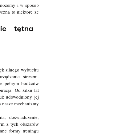
 możemy i w sposób 
czna to niektóre ze 
ie tętna 
ęk silnego wybuchu 
ądzanie stresem. 
ie pełnym bodźców 
acja. Od kilku lat 
uż udowodniony jej 
na nasze mechanizmy 
a, doświadczenie, 
ym z tych obszarów 
ne formy treningu 