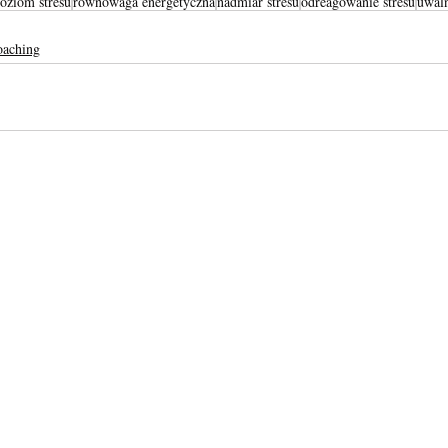
oziom stresu
równowaga energetyczna
nadmiar stresu
odreagowanie stresu
uwaln
oaching