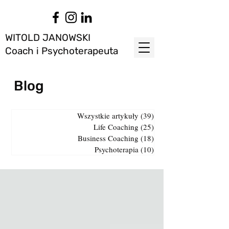
WITOLD JANOWSKI
Coach i Psychoterapeuta
Blog
Wszystkie artykuły
(39)
39 postów
Life Coaching
(25)
25 postów
Business Coaching
(18)
18 postów
Psychoterapia
(10)
10 postów