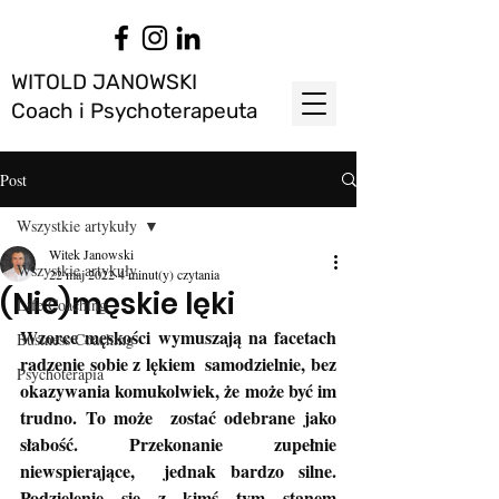
WITOLD JANOWSKI
Coach i Psychoterapeuta
Post
Wszystkie artykuły
Witek Janowski
Wszystkie artykuły
22 maj 2022
4 minut(y) czytania
(Nie)męskie lęki
Life Coaching
Wzorce męskości wymuszają na facetach 
Business Coaching
radzenie sobie z lękiem  samodzielnie, bez 
Psychoterapia
okazywania komukolwiek, że może być im 
trudno. To może  zostać odebrane jako 
słabość. Przekonanie zupełnie 
niewspierające,  jednak bardzo silne. 
Podzielenie się z kimś tym stanem 