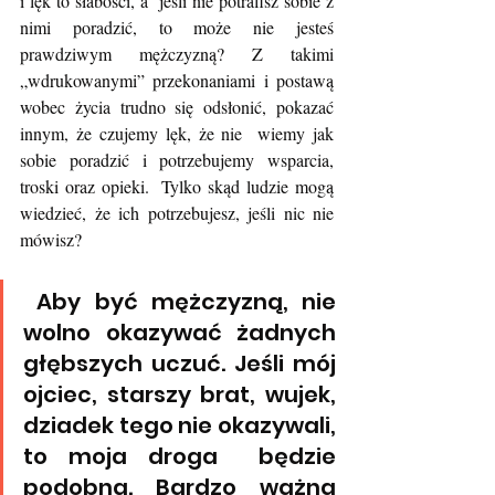
i lęk to słabości, a  jeśli nie potrafisz sobie z 
nimi poradzić, to może nie jesteś  
prawdziwym mężczyzną? Z takimi 
„wdrukowanymi” przekonaniami i postawą  
wobec życia trudno się odsłonić, pokazać 
innym, że czujemy lęk, że nie  wiemy jak 
sobie poradzić i potrzebujemy wsparcia, 
troski oraz opieki.  Tylko skąd ludzie mogą 
wiedzieć, że ich potrzebujesz, jeśli nic nie  
mówisz?
 Aby być mężczyzną, nie 
wolno okazywać żadnych 
głębszych uczuć. Jeśli mój  
ojciec, starszy brat, wujek, 
dziadek tego nie okazywali, 
to moja droga  będzie 
podobna. Bardzo ważna 