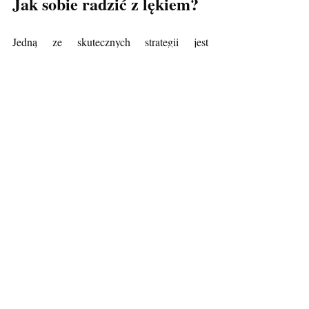
Jak sobie radzić z lękiem?
Jedną ze skutecznych strategii jest 
urzeczywistnianie lęku,  nazwanie go, 
rozmawianie o nim. Zrozum czym naprawdę 
jest twój niepokój i  lęk. Co możesz teraz z 
tym zrobić? Jeśli się boisz i odczuwasz  
niepokój, spróbuj określić, czego najbardziej 
się obawiasz, i sprawdź,  czy możesz to 
ograniczyć. Nadmierny lęk może 
spowodować, że poniesiemy  dodatkowe 
koszty emocjonalne i będziemy podejmować 
błędne decyzje.
 Kolejna rzecz to 
skuteczność – pamiętaj o 
swoim doświadczeniu 
życiowym,  wiele już w życiu 