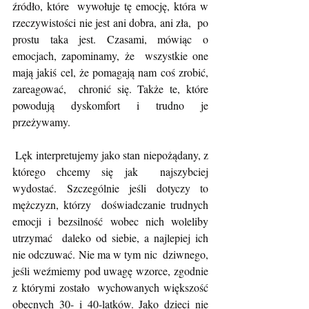
źródło, które  wywołuje tę emocję, która w 
rzeczywistości nie jest ani dobra, ani zła,  po 
prostu taka jest. Czasami, mówiąc o 
emocjach, zapominamy, że  wszystkie one 
mają jakiś cel, że pomagają nam coś zrobić, 
zareagować,  chronić się. Także te, które 
powodują dyskomfort i trudno je 
przeżywamy.
 Lęk interpretujemy jako stan niepożądany, z 
którego chcemy się jak  najszybciej 
wydostać. Szczególnie jeśli dotyczy to 
mężczyzn, którzy  doświadczanie trudnych 
emocji i bezsilność wobec nich woleliby 
utrzymać  daleko od siebie, a najlepiej ich 
nie odczuwać. Nie ma w tym nic  dziwnego, 
jeśli weźmiemy pod uwagę wzorce, zgodnie 
z którymi zostało  wychowanych większość 
obecnych 30- i 40-latków. Jako dzieci nie  