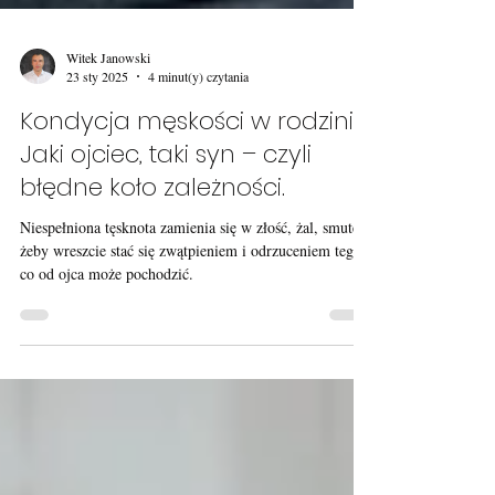
Witek Janowski
23 sty 2025
4 minut(y) czytania
Kondycja męskości w rodzinie:
Jaki ojciec, taki syn – czyli
błędne koło zależności.
Niespełniona tęsknota zamienia się w złość, żal, smutek,
żeby wreszcie stać się zwątpieniem i odrzuceniem tego,
co od ojca może pochodzić.