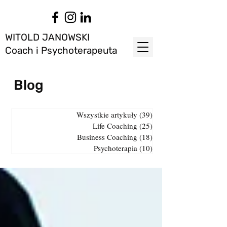
WITOLD JANOWSKI
Coach i Psychoterapeuta
Blog
Wszystkie artykuły
(39)
39 postów
Life Coaching
(25)
25 postów
Business Coaching
(18)
18 postów
Psychoterapia
(10)
10 postów